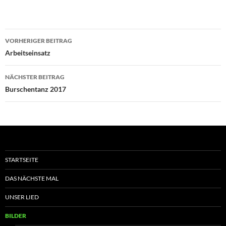
Beitragsnavigation
VORHERIGER BEITRAG
Arbeitseinsatz
NÄCHSTER BEITRAG
Burschentanz 2017
STARTSEITE
DAS NÄCHSTE MAL
UNSER LIED
BILDER