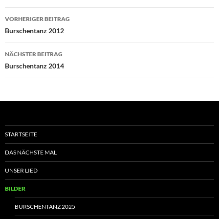
Beitragsnavigation
VORHERIGER BEITRAG
Burschentanz 2012
NÄCHSTER BEITRAG
Burschentanz 2014
STARTSEITE
DAS NÄCHSTE MAL
UNSER LIED
BILDER
BURSCHENTANZ 2025